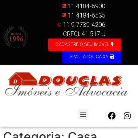
11 4184-6900
11 4184-6535
11 9 7739-4206
CRECI: 41.517-J
CADASTRE O SEU IMÓVEL
SIMULADOR CAIXA
Categoria:
Casa