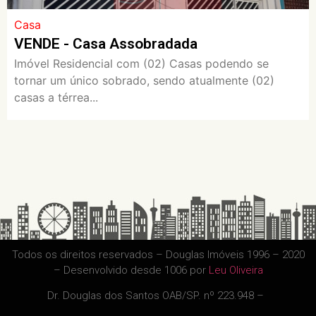
Casa
VENDE - Casa Assobradada
Imóvel Residencial com (02) Casas podendo se
tornar um único sobrado, sendo atualmente (02)
casas a térrea...
Todos os direitos reservados – Douglas Imóveis 1996 – 2020
– Desenvolvido desde 1006 por
Leu Oliveira
Dr. Douglas dos Santos OAB/SP. nº 223.948 –