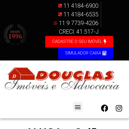
11 4184-6900
11 4184-6535
11 9 7739-4206
CRECI: 41.517-J
CADASTRE O SEU IMÓVEL
SIMULADOR CAIXA