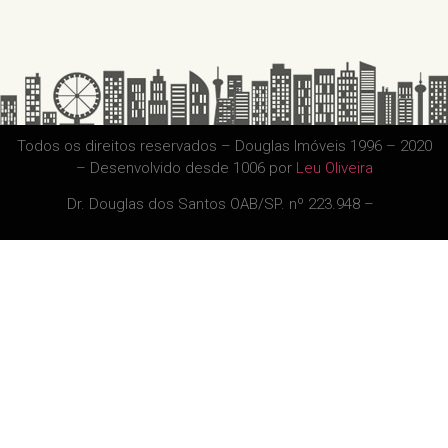
Todos os direitos reservados – Douglas Imóveis 1996 – 2020
– Desenvolvido desde 1006 por
Leu Oliveira
Dr. Douglas dos Santos OAB/SP. nº 223.948 –