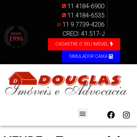
11 4184-6900
11 4184-6535
11 9 7739-4206
CRECI: 41.517-J
CADASTRE O SEU IMÓVEL
SIMULADOR CAIXA