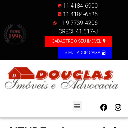
11 4184-6900
11 4184-6535
11 9 7739-4206
CRECI: 41.517-J
CADASTRE O SEU IMÓVEL
SIMULADOR CAIXA