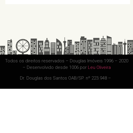
Todos os direitos reservados – Douglas Imóveis 1996 – 2020
– Desenvolvido desde 1006 por
Leu Oliveira
Dr. Douglas dos Santos OAB/SP. nº 223.948 –