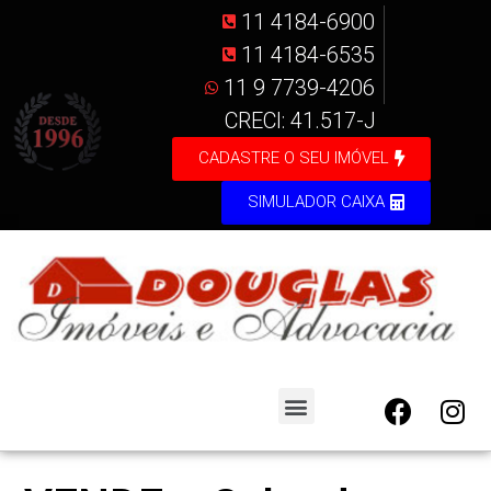
11 4184-6900
11 4184-6535
11 9 7739-4206
CRECI: 41.517-J
CADASTRE O SEU IMÓVEL
SIMULADOR CAIXA