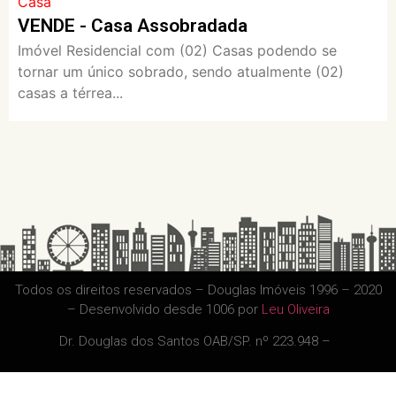
Casa
VENDE - Casa Assobradada
Imóvel Residencial com (02) Casas podendo se
tornar um único sobrado, sendo atualmente (02)
casas a térrea...
Todos os direitos reservados – Douglas Imóveis 1996 – 2020
– Desenvolvido desde 1006 por
Leu Oliveira
Dr. Douglas dos Santos OAB/SP. nº 223.948 –