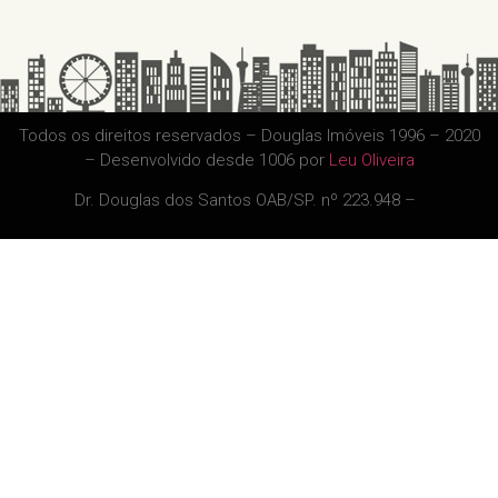
Todos os direitos reservados – Douglas Imóveis 1996 – 2020
– Desenvolvido desde 1006 por
Leu Oliveira
Dr. Douglas dos Santos OAB/SP. nº 223.948 –