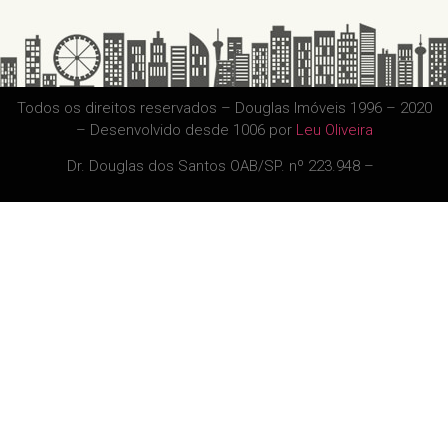
Todos os direitos reservados – Douglas Imóveis 1996 – 2020
– Desenvolvido desde 1006 por
Leu Oliveira
Dr. Douglas dos Santos OAB/SP. nº 223.948 –