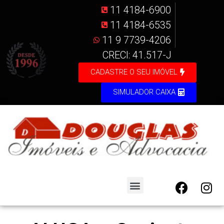
11 4184-6900
11 4184-6535
11 9 7739-4206
CRECI: 41.517-J
CADASTRE O SEU IMÓVEL
SIMULADOR CAIXA